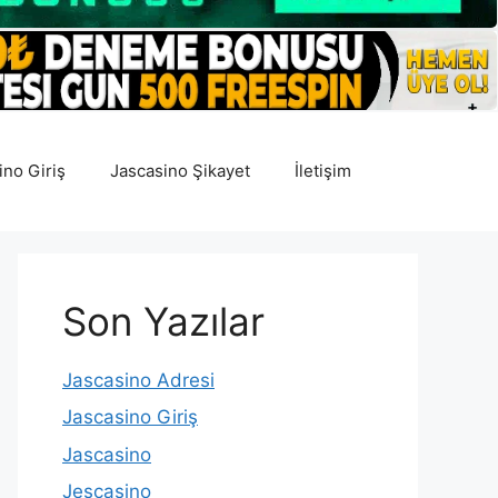
ino Giriş
Jascasino Şikayet
İletişim
Son Yazılar
Jascasino Adresi
Jascasino Giriş
Jascasino
Jescasino