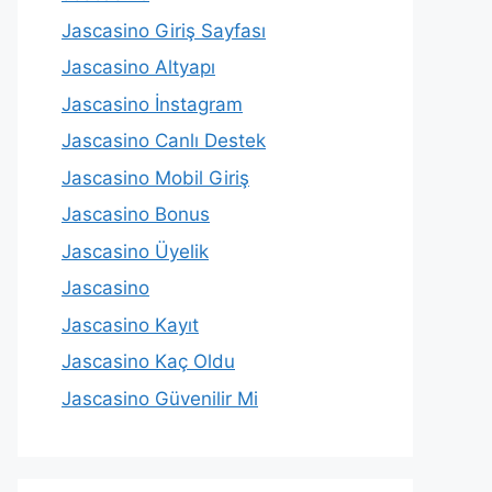
Jascasino Giriş Sayfası
Jascasino Altyapı
Jascasino İnstagram
Jascasino Canlı Destek
Jascasino Mobil Giriş
Jascasino Bonus
Jascasino Üyelik
Jascasino
Jascasino Kayıt
Jascasino Kaç Oldu
Jascasino Güvenilir Mi