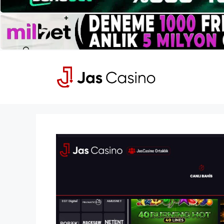
İçeriğe
atla