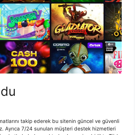
ldu
atlarını takip ederek bu sitenin güncel ve güvenli
riz. Ayrıca 7/24 sunulan müşteri destek hizmetleri