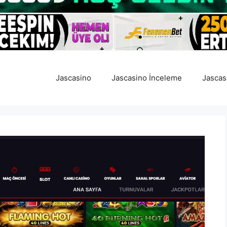
Jascasino
Jascasino İnceleme
Jascas