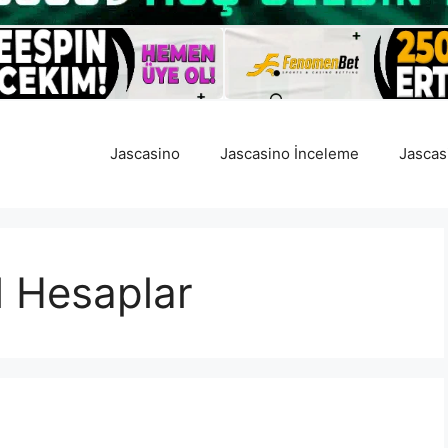
Jascasino
Jascasino İnceleme
Jascas
l Hesaplar