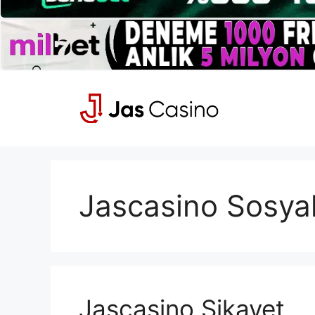
İçeriğe
atla
Jascasino Sosya
Jascasino Şikayet