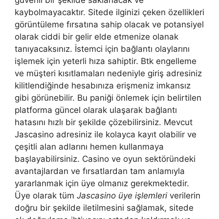
güvenli bir şekilde saklanacak ve
kaybolmayacaktır. Sitede ilginizi çeken özellikleri
görüntüleme fırsatına sahip olacak ve potansiyel
olarak ciddi bir gelir elde etmenize olanak
tanıyacaksınız. İstemci için bağlantı olaylarını
işlemek için yeterli hıza sahiptir. Btk engelleme
ve müşteri kısıtlamaları nedeniyle giriş adresiniz
kilitlendiğinde hesabınıza erişmeniz imkansız
gibi görünebilir. Bu paniği önlemek için belirtilen
platforma güncel olarak ulaşarak bağlantı
hatasını hızlı bir şekilde çözebilirsiniz. Mevcut
Jascasino adresiniz ile kolayca kayıt olabilir ve
çeşitli alan adlarını hemen kullanmaya
başlayabilirsiniz. Casino ve oyun sektöründeki
avantajlardan ve fırsatlardan tam anlamıyla
yararlanmak için üye olmanız gerekmektedir.
Üye olarak tüm
Jascasino üye işlemleri
verilerin
doğru bir şekilde iletilmesini sağlamak, sitede