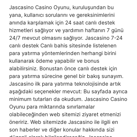
Jascasino Casino Oyunu, kuruluşundan bu
yana, kullanıcı sorularını ve gereksinimlerini
anında karşılamak için 24 saat canlı destek
hizmetleri sağlıyor ve yardımın haftanın 7 günü
24/7 mevcut olmasını sağlıyor. Jascasino 7-24
canlı destek Canlı bahis sitesinde listelenen
para yatırma yöntemlerinden herhangi birini
kullanarak ödeme yapabilir ve bonus
alabilirsiniz. Bonustan önce canlı destek için
para yatırma sürecine genel bir bakış sunayım.
Jascasino ilk para yatırma teknolojisinde artık
aşağıdaki seçenekler mevcut: Bu sayfada ayrıca
minimum tutarları da okudum. Jascasino Casino
Oyunu para miktarında sınırlamalar
olabileceğinden web sitemizi ziyaret etmenizi
öneririz. Web sitemizde Jascasino ile ilgili en
son haberler ve diğer konular hakkında sizi