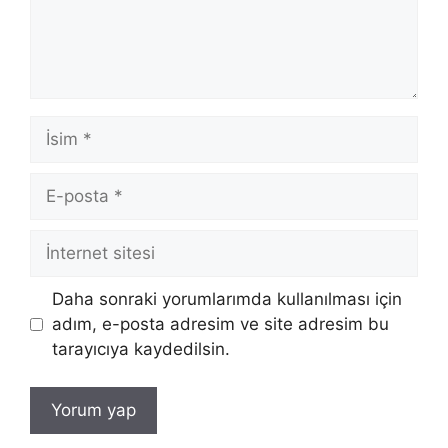
İsim
E-
posta
İnternet
sitesi
Daha sonraki yorumlarımda kullanılması için
adım, e-posta adresim ve site adresim bu
tarayıcıya kaydedilsin.