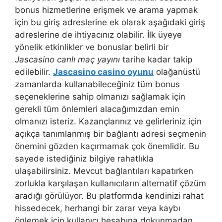
bonus hizmetlerine erişmek ve arama yapmak
için bu giriş adreslerine ek olarak aşağıdaki giriş
adreslerine de ihtiyacınız olabilir. İlk üyeye
yönelik etkinlikler ve bonuslar belirli bir
Jascasino canlı maç yayını
tarihe kadar takip
edilebilir.
Jascasino casino oyunu
olağanüstü
zamanlarda kullanabileceğiniz tüm bonus
seçeneklerine sahip olmanızı sağlamak için
gerekli tüm önlemleri alacağımızdan emin
olmanızı isteriz. Kazançlarınız ve gelirleriniz için
açıkça tanımlanmış bir bağlantı adresi seçmenin
önemini gözden kaçırmamak çok önemlidir. Bu
sayede istediğiniz bilgiye rahatlıkla
ulaşabilirsiniz. Mevcut bağlantıları kapatırken
zorlukla karşılaşan kullanıcıların alternatif çözüm
aradığı görülüyor. Bu platformda kendinizi rahat
hissedecek, herhangi bir zarar veya kaybı
önlemek için kullanıcı hesabına dokunmadan