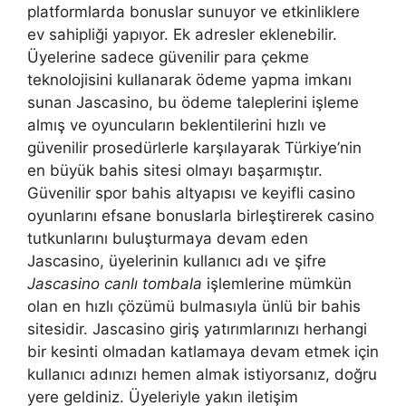
platformlarda bonuslar sunuyor ve etkinliklere
ev sahipliği yapıyor. Ek adresler eklenebilir.
Üyelerine sadece güvenilir para çekme
teknolojisini kullanarak ödeme yapma imkanı
sunan Jascasino, bu ödeme taleplerini işleme
almış ve oyuncuların beklentilerini hızlı ve
güvenilir prosedürlerle karşılayarak Türkiye’nin
en büyük bahis sitesi olmayı başarmıştır.
Güvenilir spor bahis altyapısı ve keyifli casino
oyunlarını efsane bonuslarla birleştirerek casino
tutkunlarını buluşturmaya devam eden
Jascasino, üyelerinin kullanıcı adı ve şifre
Jascasino canlı tombala
işlemlerine mümkün
olan en hızlı çözümü bulmasıyla ünlü bir bahis
sitesidir. Jascasino giriş yatırımlarınızı herhangi
bir kesinti olmadan katlamaya devam etmek için
kullanıcı adınızı hemen almak istiyorsanız, doğru
yere geldiniz. Üyeleriyle yakın iletişim