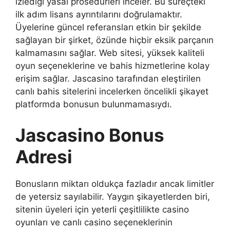
izlediği yasal prosedürleri inceler. Bu süreçteki
ilk adım lisans ayrıntılarını doğrulamaktır.
Üyelerine güncel referansları etkin bir şekilde
sağlayan bir şirket, özünde hiçbir eksik parçanın
kalmamasını sağlar. Web sitesi, yüksek kaliteli
oyun seçeneklerine ve bahis hizmetlerine kolay
erişim sağlar. Jascasino tarafından eleştirilen
canlı bahis sitelerini incelerken öncelikli şikayet
platformda bonusun bulunmamasıydı.
Jascasino Bonus
Adresi
Bonusların miktarı oldukça fazladır ancak limitler
de yetersiz sayılabilir. Yaygın şikayetlerden biri,
sitenin üyeleri için yeterli çeşitlilikte casino
oyunları ve canlı casino seçeneklerinin