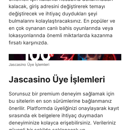
kalacak, giriş adresini değiştirerek temayı
değiştirecek ve ihtiyaç duydukları şeyi
bulmalarını kolaylaştıracaksınız. En popüler ve
en çok oynanan canlı bahis oyunlarında veya
lokasyonlarında önemli miktarlarda kazanma
fırsatı karşınızda.
Jascasino Üye İşlemleri
Jascasino Üye İşlemleri
Sorunsuz bir premium deneyim sağlamak için
bu sitelerin en son sürümlerine bağlanmanız
önerilir. Platformda üyeliğinizi onaylayarak kayıt
sırasında ek belgelere ihtiyaç duymadan
deneyiminize kolayca erişebilirsiniz. Verileriniz