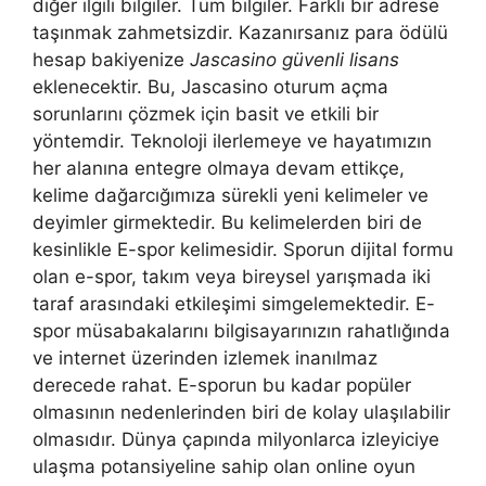
diğer ilgili bilgiler. Tüm bilgiler. Farklı bir adrese
taşınmak zahmetsizdir. Kazanırsanız para ödülü
hesap bakiyenize
Jascasino güvenli lisans
eklenecektir. Bu, Jascasino oturum açma
sorunlarını çözmek için basit ve etkili bir
yöntemdir. Teknoloji ilerlemeye ve hayatımızın
her alanına entegre olmaya devam ettikçe,
kelime dağarcığımıza sürekli yeni kelimeler ve
deyimler girmektedir. Bu kelimelerden biri de
kesinlikle E-spor kelimesidir. Sporun dijital formu
olan e-spor, takım veya bireysel yarışmada iki
taraf arasındaki etkileşimi simgelemektedir. E-
spor müsabakalarını bilgisayarınızın rahatlığında
ve internet üzerinden izlemek inanılmaz
derecede rahat. E-sporun bu kadar popüler
olmasının nedenlerinden biri de kolay ulaşılabilir
olmasıdır. Dünya çapında milyonlarca izleyiciye
ulaşma potansiyeline sahip olan online oyun