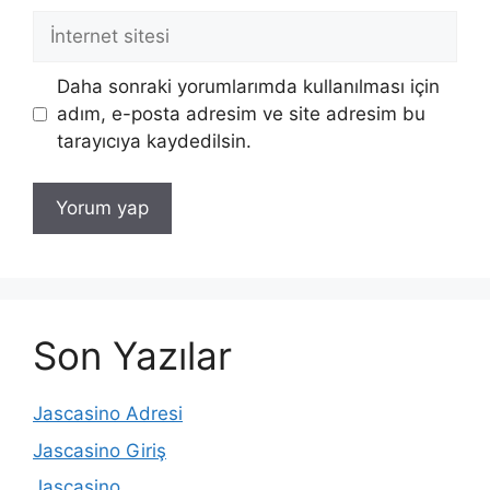
İnternet
sitesi
Daha sonraki yorumlarımda kullanılması için
adım, e-posta adresim ve site adresim bu
tarayıcıya kaydedilsin.
Son Yazılar
Jascasino Adresi
Jascasino Giriş
Jascasino