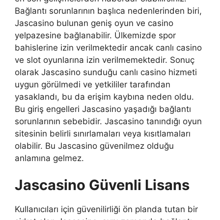
Bağlantı sorunlarının başlıca nedenlerinden biri,
Jascasino bulunan geniş oyun ve casino
yelpazesine bağlanabilir. Ülkemizde spor
bahislerine izin verilmektedir ancak canlı casino
ve slot oyunlarına izin verilmemektedir. Sonuç
olarak Jascasino sunduğu canlı casino hizmeti
uygun görülmedi ve yetkililer tarafından
yasaklandı, bu da erişim kaybına neden oldu.
Bu giriş engelleri Jascasino yaşadığı bağlantı
sorunlarının sebebidir. Jascasino tanındığı oyun
sitesinin belirli sınırlamaları veya kısıtlamaları
olabilir. Bu Jascasino güvenilmez olduğu
anlamına gelmez.
Jascasino Güvenli Lisans
Kullanıcıları için güvenilirliği ön planda tutan bir