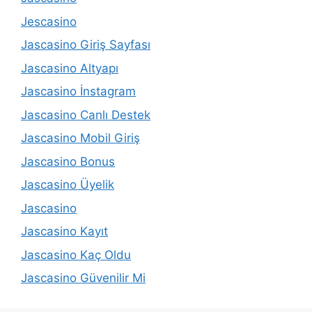
Jescasino
Jascasino Giriş Sayfası
Jascasino Altyapı
Jascasino İnstagram
Jascasino Canlı Destek
Jascasino Mobil Giriş
Jascasino Bonus
Jascasino Üyelik
Jascasino
Jascasino Kayıt
Jascasino Kaç Oldu
Jascasino Güvenilir Mi