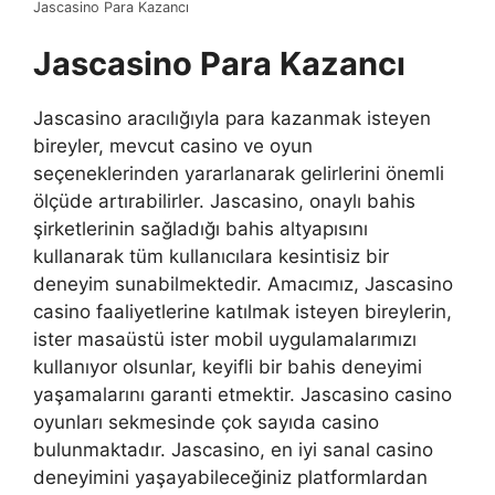
Jascasino Para Kazancı
Jascasino Para Kazancı
Jascasino aracılığıyla para kazanmak isteyen
bireyler, mevcut casino ve oyun
seçeneklerinden yararlanarak gelirlerini önemli
ölçüde artırabilirler. Jascasino, onaylı bahis
şirketlerinin sağladığı bahis altyapısını
kullanarak tüm kullanıcılara kesintisiz bir
deneyim sunabilmektedir. Amacımız, Jascasino
casino faaliyetlerine katılmak isteyen bireylerin,
ister masaüstü ister mobil uygulamalarımızı
kullanıyor olsunlar, keyifli bir bahis deneyimi
yaşamalarını garanti etmektir. Jascasino casino
oyunları sekmesinde çok sayıda casino
bulunmaktadır. Jascasino, en iyi sanal casino
deneyimini yaşayabileceğiniz platformlardan