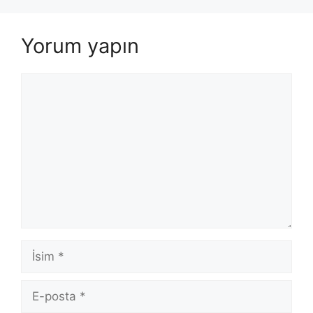
Yorum yapın
Yorum
İsim
E-
posta